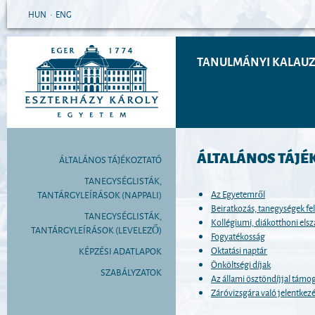
HUN
•
ENG
TANULMÁNYI KALAUZ 
ÁLTALÁNOS TÁJÉ
ÁLTALÁNOS TÁJÉKOZTATÓ
TANEGYSÉGLISTÁK,
Az Egyetemről
TANTÁRGYLEÍRÁSOK (NAPPALI)
Beiratkozás, tanegységek fel
TANEGYSÉGLISTÁK,
Kollégiumi, diákotthoni elsz
TANTÁRGYLEÍRÁSOK (LEVELEZŐ)
Fogyatékosság
Oktatási naptár
KÉPZÉSI ADATLAPOK
Önköltségi díjak
SZABÁLYZATOK
Az állami ösztöndíjjal támoga
Záróvizsgára való jelentkez