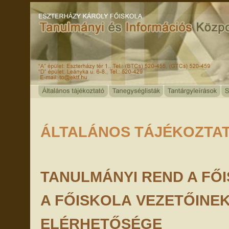
ÁLTALÁNOS TÁJÉKOZTA
TANULMÁNYI REND A FŐ
A FŐISKOLA VEZETŐINEK
ELÉRHETŐSÉGE