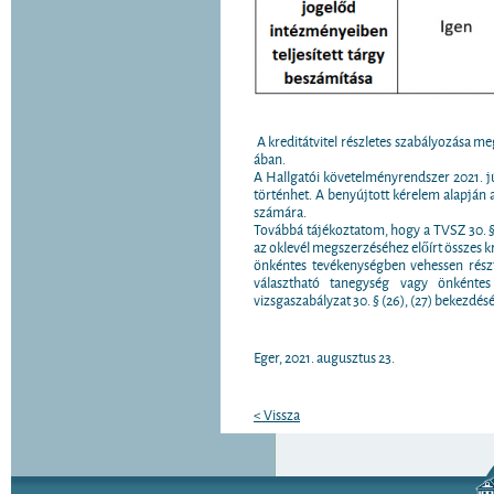
A kreditátvitel részletes szabályozása m
ában.
A Hallgatói követelményrendszer 2021. j
történhet. A benyújtott kérelem alapján az
számára.
Továbbá tájékoztatom, hogy a TVSZ 30. §
az oklevél megszerzéséhez előírt összes kr
önkéntes tevékenységben vehessen részt
választható tanegység vagy önkéntes
vizsgaszabályzat 30. § (26), (27) bekezdés
Eger, 2021. augusztus 23.
< Vissza