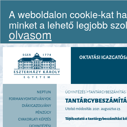
A weboldalon cookie-kat ha
minket a lehető legjobb szo
Cím: H-3300 Eger, Eszterházy tér 1.; Postacím: 3301 
olvasom
HÍREK
SZERVEZET
SZABÁLYZATOK
TANULMÁNYI TÁJÉKO
|
|
|
OKTATÁSI IGAZGATÓS
NEPTUN
ÜGYINTÉZÉS
TANTÁRGYBESZÁMÍTÁS
>
FORMANYOMTATVÁNYOK
TANTÁRGYBESZÁMÍTÁ
DIÁKIGAZOLVÁNY
Utolsó módosítás: 2021. augusztus 23.
PÉNZÜGY
Tájékoztató a tantárgybeszámítási k
GYAKORLATI KÉPZÉS
ÜGYINTÉZÉSI