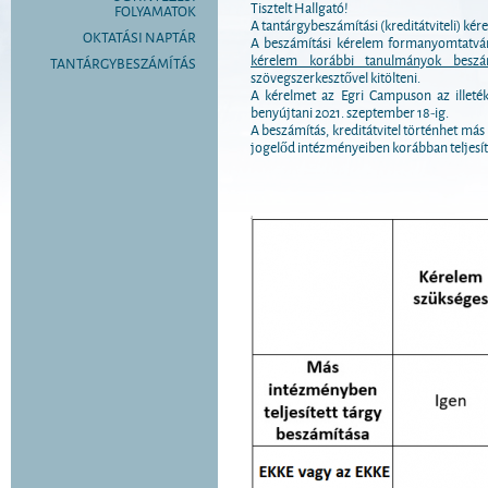
Tisztelt Hallgató!
FOLYAMATOK
A tantárgybeszámítási (kreditátviteli) ké
OKTATÁSI NAPTÁR
A beszámítási kérelem formanyomtatvá
kérelem korábbi tanulmányok beszá
TANTÁRGYBESZÁMÍTÁS
szövegszerkesztővel kitölteni.
A kérelmet az Egri Campuson az illeték
benyújtani 2021. szeptember 18-ig.
A beszámítás, kreditátvitel történhet más
jogelőd intézményeiben korábban teljesít