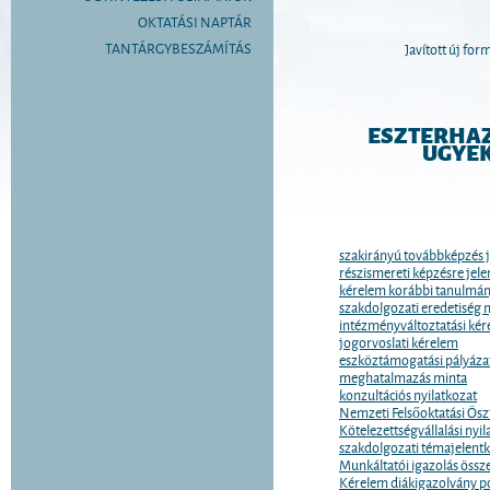
OKTATÁSI NAPTÁR
TANTÁRGYBESZÁMÍTÁS
Javított új fo
ESZTERHAZ
UGYE
szakirányú továbbképzés j
részismereti képzésre jele
kérelem korábbi tanulmá
szakdolgozati eredetiség n
intézményváltoztatási ké
jogorvoslati kérelem
eszköztámogatási pályázat
meghatalmazás minta
konzultációs nyilatkozat
Nemzeti Felsőoktatási Ösz
Kötelezettségvállalási nyil
szakdolgozati témajelent
Munkáltatói igazolás öss
Kérelem diákigazolvány p