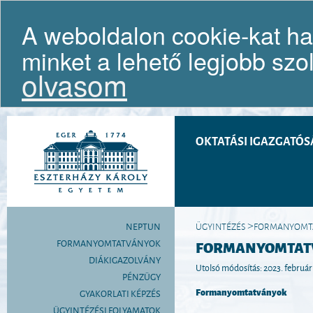
A weboldalon cookie-kat ha
minket a lehető legjobb szo
Cím: H-3300 Eger, Eszterházy tér 1.; Postacím: 3301 
olvasom
HÍREK
SZERVEZET
SZABÁLYZATOK
TANULMÁNYI TÁJÉKO
|
|
|
OKTATÁSI IGAZGATÓS
NEPTUN
ÜGYINTÉZÉS
FORMANYOMT
>
FORMANYOMTATVÁNYOK
FORMANYOMTAT
DIÁKIGAZOLVÁNY
Utolsó módosítás: 2023. február 
PÉNZÜGY
Formanyomtatványok
GYAKORLATI KÉPZÉS
ÜGYINTÉZÉSI FOLYAMATOK