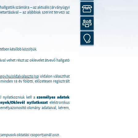
hallgatók számára – az aktuális járványügyi
etartásával – az alábbiak szerint tervezi az
etében később közöljük.
val vehet részt az oklevelet átvevő hallgató
gov.hu/oldalvalaszto.jsp
oldalon választhat
minden 18 év fölötti, előzetesen regisztrált
 nyilatkozniuk kell a
személyes adatok
ények/Oklevél nyilatkozat
elektronikus
zemélyazonosító okmány adataival, kérem,
campusok oktatási csoportjainál 2021.