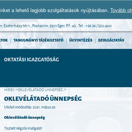
nket a lehető legjobb szolgáltatások nyújtásában.
Tovább o
 Eszterházy tér 1.; Postacím: 3301 Eger, Pf.: 43.; Tel.: +36 36 / 520 400
ATOK
TANULMÁNYI TÁJÉKOZTATÓ
ÜGYINTÉZÉS
SZOLGÁLTATÁS
|
|
|
OKTATÁSI IGAZGATÓSÁG
HÍREK
OKLEVÉLÁTADÓ ÜNNEPSÉG
>
>
OKLEVÉLÁTADÓ ÜNNEPSÉG
Utolsó módosítás: 2021. május 26.
Oklevélátadó ünnepség
Tisztelt Végzős Hallgató!