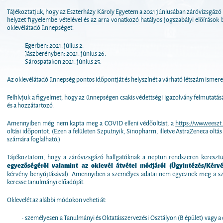
Tájékoztatjuk, hogy az Eszterházy Károly Egyetem a 2021 júniusában záróvizsgázó 
helyzet figyelembe vételével és az arra vonatkozó hatályos jogszabályi előírások b
oklevélátadó ünnepséget.
• Egerben: 2021. július 2.
• Jászberényben: 2021. június 26.
• Sárospatakon 2021. június 25.
Az oklevélátadó ünnepség pontos időpontját és helyszínét a várható létszám ismer
Felhívjuk a figyelmet, hogy az ünnepségen csakis védettségi igazolvány felmutatásá
és a hozzátartozó.
Amennyiben még nem kapta meg a COVID elleni védőoltást, a
https://www.eeszt.
oltási időpontot. (Ezen a felületen Szputnyik, Sinopharm, illetve AstraZeneca oltás 
számára foglalható.)
Tájékoztatom, hogy a záróvizsgázó hallgatóknak a neptun rendszeren keresztül
egyezőségéről valamint az oklevél átvétel módjáról (Ügyintézés/Kérv
kérvény benyújtásával). Amennyiben a személyes adatai nem egyeznek meg a s
keresse tanulmányi előadóját.
Oklevelét az alábbi módokon veheti át:
• személyesen a Tanulmányi és Oktatásszervezési Osztályon (B épület) vagy a 