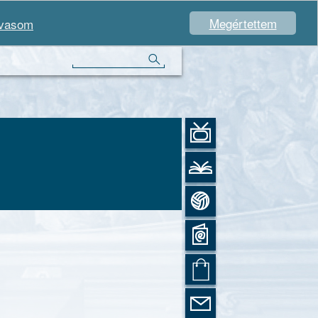
Megértettem
lvasom