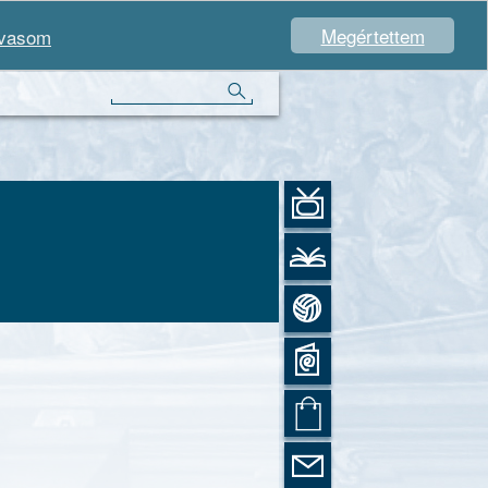
Megértettem
lvasom