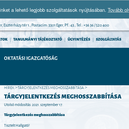
nket a lehető legjobb szolgáltatások nyújtásában.
Tovább o
 Eszterházy tér 1.; Postacím: 3301 Eger, Pf.: 43.; Tel.: +36 36 / 520 400
ATOK
TANULMÁNYI TÁJÉKOZTATÓ
ÜGYINTÉZÉS
SZOLGÁLTATÁS
|
|
|
OKTATÁSI IGAZGATÓSÁG
HÍREK
TÁRGYJELENTKEZÉS MEGHOSSZABBÍTÁSA
>
>
TÁRGYJELENTKEZÉS MEGHOSSZABBÍTÁSA
Utolsó módosítás: 2021. szeptember 17.
Tárgyjelentkezés meghosszabbítása
Tisztelt Hallgató!