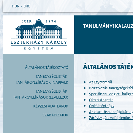
HUN
•
ENG
TANULMÁNYI KALAUZ 
ÁLTALÁNOS TÁJÉ
ÁLTALÁNOS TÁJÉKOZTATÓ
TANEGYSÉGLISTÁK,
Az Egyetemről
TANTÁRGYLEÍRÁSOK (NAPPALI)
Beiratkozás, tanegységek fel
TANEGYSÉGLISTÁK,
Speciális szukségletu hallga
TANTÁRGYLEÍRÁSOK (LEVELEZŐ)
Oktatási naptár
Önköltségi díjak
KÉPZÉSI ADATLAPOK
Az állami ösztöndíjjal támoga
SZABÁLYZATOK
Záróvizsgára való jelentkez