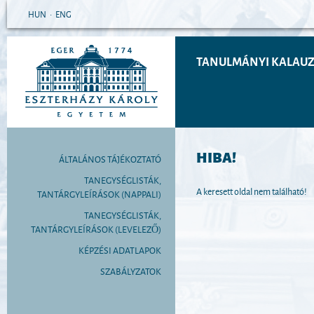
HUN
•
ENG
TANULMÁNYI KALAUZ 
HIBA!
ÁLTALÁNOS TÁJÉKOZTATÓ
TANEGYSÉGLISTÁK,
A keresett oldal nem található!
TANTÁRGYLEÍRÁSOK (NAPPALI)
TANEGYSÉGLISTÁK,
TANTÁRGYLEÍRÁSOK (LEVELEZŐ)
KÉPZÉSI ADATLAPOK
SZABÁLYZATOK